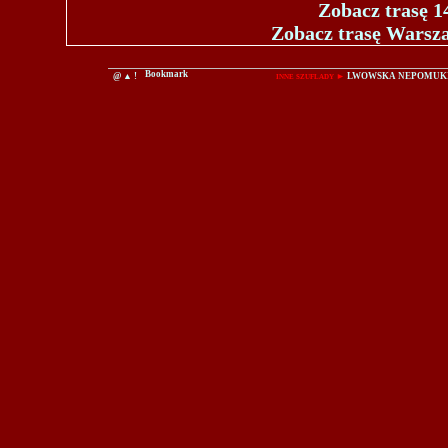
Zobacz trasę 1
Zobacz trasę Warsz
@
▲
!
inne szuflady
►
LWOWSKA
NEPOMUK