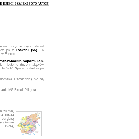
óD
DZIECI
DŹWIĘKI
FOTO
AUTOR!
rów i trzymać się z dala od
braz jak z
Toskanii (>>)
. To
a w Europie.
mazowieckim Nepomukom
nie - było tu dużo majątków
o to "ich". Sporo tu śladów po
domska i sąsiednie) nie są
acie MS Excel! Plik jest
a ziemia,
da (brata
a odrębną
zy główne
 i 1526),