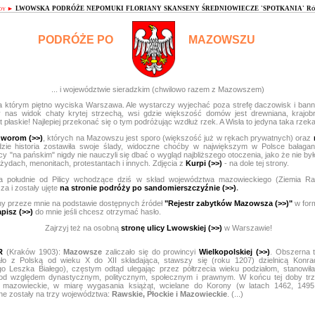
dy
►
LWOWSKA
PODRÓŻE
NEPOMUKI
FLORIANY
SKANSENY
ŚREDNIOWIECZE
'SPOTKANIA'
R
PODRÓŻE PO
MAZOWSZU
... i województwie sieradzkim (chwilowo razem z Mazowszem)
a którym piętno wyciska Warszawa. Ale wystarczy wyjechać poza strefę daczowisk i banne
 nas widok chaty krytej strzechą, wsi gdzie większość domów jest drewniana, krajo
płaskie! Najlepiej przekonać się o tym podróżując wzdłuż rzek. A Wisła to jedyna taka rzek
dworom (>>)
, których na Mazowszu jest sporo (większość już w rękach prywatnych) oraz
gdzie historia zostawiła swoje ślady, widoczne choćby w największym w Polsce bałaga
cy "na pańskim" nigdy nie nauczyli się dbać o wygląd najbliższego otoczenia, jako że nie był
żydach, menonitach, protestantach i innych. Zdjęcia z
Kurpi (>>)
- na dole tej strony.
 południe od Pilicy wchodzące dziś w skład województwa mazowieckiego (Ziemia Ra
a i zostały ujęte
na stronie podróży po sandomierszczyźnie (>>)
.
y przeze mnie na podstawie dostępnych źródeł
"Rejestr zabytków Mazowsza (>>)"
w form
pisz (>>)
do mnie jeśli chcesz otrzymać hasło.
Zajrzyj też na osobną
stronę ulicy Lwowskiej (>>)
w Warszawie!
R
(Kraków 1903):
Mazowsze
zaliczało się do prowincyi
Wielkopolskiej (>>)
. Obszerna t
ało z Polską od wieku X do XII składająca, stawszy się (roku 1207) dzielnicą Konra
o Leszka Białego), częstym odtąd ulegając przez półtrzecia wieku podziałom, stanowił
od względem dynastycznym, politycznym, społecznym i prawnym. W końcu tej doby tr
e mazowieckie, w miarę wygasania książąt, wcielane do Korony (w latach 1462, 1495
ne zostały na trzy województwa:
Rawskie, Płockie i Mazowieckie
. (...)