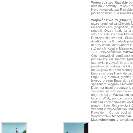
Województwo Rawskie
po
nich na 2 powiaty. Rawska m
Herb województwa Rawskiego 
piersiach literę P., a Rawski 
Województwo to [Płockie]
przestrzeni, od wsi Zieluni
Mazowieckiem (najpóźniej, b
rzeczki: Orzyc i Lidynia, 
odgraniczała rzeczka Płonn
Dobrzyńskiej tworzyła Skrw
dzieliło się na 8 małych pow
czarny w polu czerwonem z li
(...) po ich [Książąt Mazowi
1795. Województwo
Mazow
Ciechanowskiej, Łomżyńskiej,
począwszy od Janowa (gdzie
stanowiła przeważnie granic
południo-zachodowi, na kilku
od Grajewa do rzeki Biebrzy 
Biebrzy w górę Narwi do ujśc
Bugu. Bug stanowił granicę
lewego brzegu Buga do rzek
sposobem Węgrów i Mokobody
Dalej, na małej przestrzen
zwracała się stanowczo na p
odgraniczając
Mazowsze
od
brzegu Wisły, poniżej ujści
Stoczka i Żelechowa do Wyśm
prawy i koło Ryczywołu i
zachodzie województwo
Ma
Rawskiem. Co do ogólnej r
Województwo
Mazowieckie
Mazowieckiego
, z wyjątkie