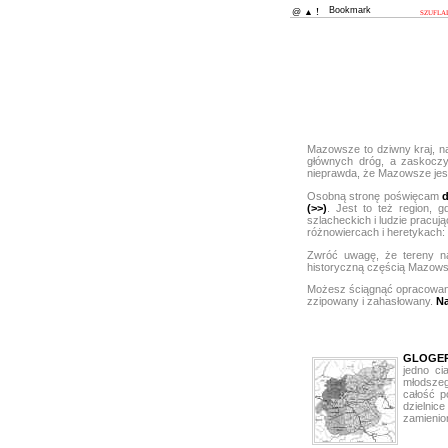
@
▲
!
szufla
Mazowsze to dziwny kraj, n
głównych dróg, a zaskoczy
nieprawda, że Mazowsze jest 
Osobną stronę poświęcam
(>>)
. Jest to też region, 
szlacheckich i ludzie pracują
różnowiercach i heretykach: 
Zwróć uwagę, że tereny na
historyczną częścią Mazowsz
Możesz ściągnąć opracowan
zzipowany i zahasłowany.
Na
GLOGE
jedno ci
młodszeg
całość p
dzielnic
zamienio