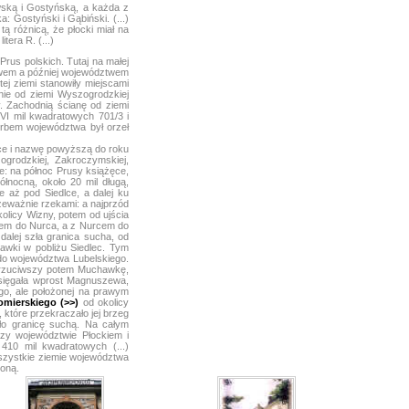
wską i Gostyńską, a każda z
 Gostyński i Gąbiński. (...)
ą różnicą, że płocki miał na
tera R. (...)
us polskich. Tutaj na małej
stwem a później województwem
ej ziemi stanowiły miejscami
nie od ziemi Wyszogrodzkiej
. Zachodnią ścianę od ziemi
VI mil kwadratowych 701/3 i
 Herbem województwa był orzeł
ce i nazwę powyższą do roku
ogrodzkiej, Zakroczymskiej,
ce: na północ Prusy książęce,
łnocną, około 20 mil długą,
e aż pod Siedlce, a dalej ku
rzeważnie rzekami: a najprzód
kolicy Wizny, potem od ujścia
eniem do Nurca, a z Nurcem do
alej szła granica sucha, od
awki w pobliżu Siedlec. Tym
do województwa Lubelskiego.
porzuciwszy potem Muchawkę,
dosięgała wprost Magnuszewa,
go, ale położonej na prawym
mierskiego (>>)
od okolicy
, które przekraczało jej brzeg
o granicę suchą. Na całym
rzy województwie Płockiem i
410 mil kwadratowych (...)
szystkie ziemie województwa
roną.