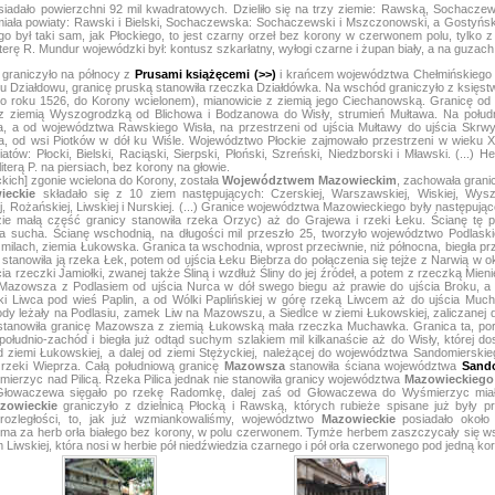
siadało powierzchni 92 mil kwadratowych. Dzieliło się na trzy ziemie: Rawską, Sochacze
iała powiaty: Rawski i Bielski, Sochaczewska: Sochaczewski i Mszczonowski, a Gostyńska:
był taki sam, jak Płockiego, to jest czarny orzeł bez korony w czerwonem polu, tylko z t
literę R. Mundur wojewódzki był: kontusz szkarłatny, wyłogi czarne i żupan biały, a na guzach li
graniczyło na północy z
Prusami książęcemi (>>)
i krańcem województwa Chełmińskiego Pr
a ku Działdowu, granicę pruską stanowiła rzeczka Działdówka. Na wschód graniczyło z księ
o roku 1526, do Korony wcielonem), mianowicie z ziemią jego Ciechanowską. Granicę od t
a z ziemią Wyszogrodzką od Blichowa i Bodzanowa do Wisły, strumień Mułtawa. Na połud
a, a od województwa Rawskiego Wisła, na przestrzeni od ujścia Mułtawy do ujścia Skrwy
a, od wsi Piotków w dół ku Wiśle. Województwo Płockie zajmowało przestrzeni w wieku X
iatów: Płocki, Bielski, Raciąski, Sierpski, Płoński, Szreński, Niedzborski i Mławski. (...)
terą P. na piersiach, bez korony na głowie.
eckich] zgonie wcielona do Korony, została
Województwem Mazowieckim
, zachowała grani
ieckie
składało się z 10 ziem następujących: Czerskiej, Warszawskiej, Wiskiej, Wysz
 Rożańskiej, Liwskiej i Nurskiej. (...) Granice województwa Mazowieckiego były następują
 małą część granicy stanowiła rzeka Orzyc) aż do Grajewa i rzeki Łeku. Ścianę tę pó
a sucha. Ścianę wschodnią, na długości mil przeszło 25, tworzyło województwo Podlaski
 milach, ziemia Łukowska. Granica ta wschodnia, wprost przeciwnie, niż północna, biegła p
stanowiła ją rzeka Łek, potem od ujścia Łeku Biebrza do połączenia się tejże z Narwią w o
ia rzeczki Jamiołki, zwanej także Śliną i wzdłuż Śliny do jej źródeł, a potem z rzeczką Mi
 Mazowsza z Podlasiem od ujścia Nurca w dół swego biegu aż prawie do ujścia Broku, a d
i Liwca pod wieś Paplin, a od Wólki Paplińskiej w górę rzeką Liwcem aż do ujścia Much
 leżały na Podlasiu, zamek Liw na Mazowszu, a Siedlce w ziemi Łukowskiej, zaliczanej 
i, stanowiła granicę Mazowsza z ziemią Łukowską mała rzeczka Muchawka. Granica ta, 
ołudnio-zachód i biegła już odtąd suchym szlakiem mil kilkanaście aż do Wisły, której 
 ziemi Łukowskiej, a dalej od ziemi Stężyckiej, należącej do województwa Sandomierskie
a rzeki Wieprza. Całą południową granicę
Mazowsza
stanowiła ściana województwa
Sando
ierzyc nad Pilicą. Rzeka Pilica jednak nie stanowiła granicy województwa
Mazowieckiego
 Głowaczewa sięgało po rzekę Radomkę, dalej zaś od Głowaczewa do Wyśmierzyc miał
zowieckie
graniczyło z dzielnicą Płocką i Rawską, których rubieże spisane już były p
ozległości, to, jak już wzmiankowaliśmy, województwo
Mazowieckie
posiadało około 
ma za herb orła białego bez korony, w polu czerwonem. Tymże herbem zaszczycały się w
m Liwskiej, która nosi w herbie pół niedźwiedzia czarnego i pół orła czerwonego pod jedną ko