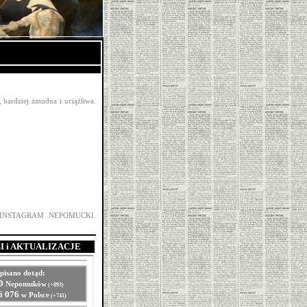
, bardziej żmudna i uciążliwa.
NSTAGRAM NEPOMUCKI.
 i AKTUALIZACJE