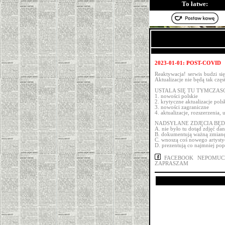
To łatwe:
2023-01-01: POST-COVID
Reaktywacja! serwis budzi się
Aktualizacje nie będą tak częs
USTALA SIĘ TU TYMCZAS
1. nowości polskie
2. krytyczne aktualizacje pols
3. nowości zagraniczne
4. aktualizacje, rozszerzenia,
NADSYŁANE ZDJĘCIA BĘD
A. nie było tu dotąd zdjęć da
B. dokumentują ważną zmianę
C. wnoszą coś nowego artyst
D. prezentują co najmniej po
FACEBOOK NEPOMUCK
ZAPRASZAM