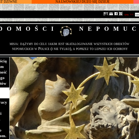
ST DZIWNE
NA LWOWSKIEJ DUŻO SIĘ DZIEJE
spis >>
DOMOŚCI
NEPOMUC
misja: dążymy do celu jakim jest skatalogowanie wszystkich obiektów
nepomuckich w Polsce (i nie tylko), a poprzez to lepszej ich ochrony
ścią
zm
ność
ego
itów
racy
i
.
b
om.