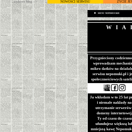
wybierz blog -->
NOWOŚCI SERWISU
ŻYCIE JE
►
menu nepomuckie
WIA
Przygnieciony codzienno
wprowadzam mechani
mikro datków na działal
serwisu nepomuki.pl i j
społecznościowych satel
Ja wkładam w to 25 lat p
i niemałe nakłady na
utrzymanie serwerów 
domeny internetowej
Ty od czasu do czasu
ufundujesz większą lu
mniejszą kawę Nepomuk