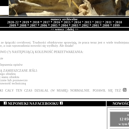
numery archiwalne
:
2020-22
*
2019
*
2018
*
2017
*
2016
*
2015
*
2014
*
2013
*
2012
*
2011
*
2010
2009
*
2008
*
2007
*
2006
*
2005
*
2004
*
2003
*
2002
*
2001
*
2000
*
1999
<< wstecz
|
dalej >>
 ze śpiączki covidowej. Trudności obiektywne sprawiają, że praca teraz jest o wiele trudniejsza
te, a czas wprawadznia nowości się wydłuży. Ale działa!
OWO (?) NASTĘPUJĄCĄ KOLEJNOŚĆ PERZETWARZANIA:
kie
 ulepszenia opisów
Ą ZAMIESZCZANE JEŚLI:
nego obiektu
 stanu obiektu
ycznie lub poznawczo
prawność techniczną
I CAŁY TEN CZAS DZIAŁAŁ (W MIARĘ) NORMALNIE. POJAWIŁ SIĘ TEŻ
I
NEPOMUKI NA FACEBOOKU
NOWOŚCI