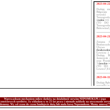
Wprowadzam mechanizm mikro datków na działalność serwisu NEPOMUKI.PL i jego
cznościowych satelitów. Ja wkładam w to 25 lat pracy i niemałe nakłady na utrzymanie serw
domeny. Wy od czasu do czasu fundujecie dużą lub mała kawę Nepomukom. Mamy umowę?