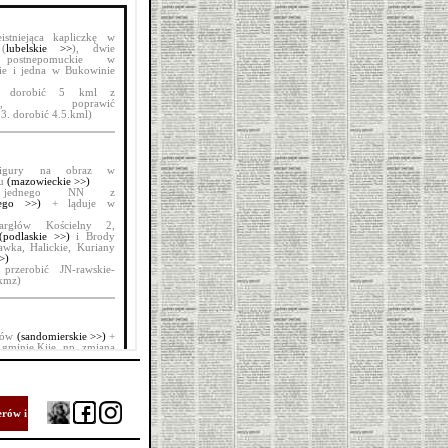
erów i
?