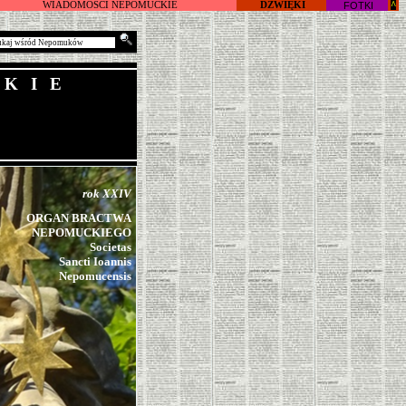
WIADOMOŚCI NEPOMUCKIE
DŹWIĘKI
FOTKI
^
KIE
rok XXIV
ORGAN BRACTWA
NEPOMUCKIEGO
Societas
Sancti Ioannis
Nepomucensis